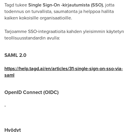
Tagd tukee
Single Sign-On -kirjautumista (SSO)
, jotta
todennus on turvallista, saumatonta ja helppoa hallita
kaiken kokoisille organisaatioille.
Tarjoamme SSO‑integraatioita kahden yleisimmin käytetyn
teollisuusstandardin avulla:
SAML 2.0
https://help.tagd.ai/en/articles/31-single-sign-on-sso-via-
saml
OpenID Connect (OIDC)
-
Hyödyt