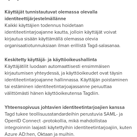
Käyttäjät tunnistautuvat olemassa olevalla
identiteettijärjestelmällänne
Kaikki käyttäjien todennus hoidetaan
identiteetintarjoajanne kautta, jolloin käyttäjät voivat
kirjautua sisään käyttämällä olemassa olevia
organisaatiotunnuksiaan ilman erillistä Tagd-salasanaa.
Keskitetty käyttäjä- ja käyttöoikeushallinta
Käyttäjätilit luodaan automaattisesti ensimmäisen
kirjautumisen yhteydessä, ja käyttöoikeudet ovat täysin
identiteetintarjoajanne hallinnassa. Käyttäjän poistaminen
tai estäminen identiteetintarjoajassanne peruuttaa
välittömästi hänen käyttöoikeutensa Tagdiin.
Yhteensopivuus johtavien identiteetintarjoajien kanssa
Tagd tukee teollisuusstandardeihin perustuvia SAML- ja
OpenID Connect -protokollia, mikä mahdollistaa
integroinnin laajasti käytettyihin identiteetintarjoajiin, kuten
Azure AD:hen, Oktaan ja muihin.