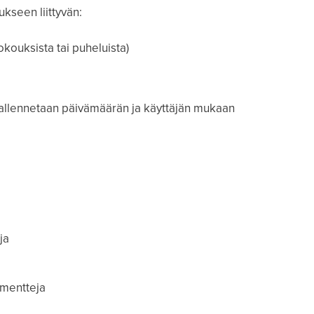
kseen liittyvän:
okouksista tai puheluista)
allennetaan päivämäärän ja käyttäjän mukaan
ja
umentteja