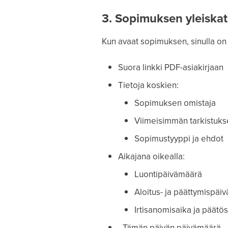
3. Sopimuksen yleiska
Kun avaat sopimuksen, sinulla on
Suora linkki PDF-asiakirjaan
Tietoja koskien:
Sopimuksen omistaja
Viimeisimmän tarkistuk
Sopimustyyppi ja ehdot
Aikajana oikealla:
Luontipäivämäärä
Aloitus- ja päättymispäi
Irtisanomisaika ja päät
- Tämän päivän päivämäärä