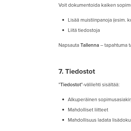
Voit dokumentoida kaiken sopimu
Lisää muistiinpanoja (esim. k
Liitä tiedostoja
Napsauta
Tallenna
– tapahtuma t
7. Tiedostot
"
Tiedostot
"-välilehti sisältää:
Alkuperäinen sopimusasiakir
Mahdolliset liitteet
Mahdollisuus ladata lisädok