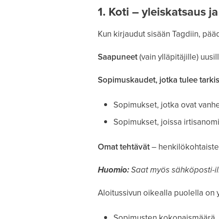
1. Koti – yleiskatsaus j
Kun kirjaudut sisään Tagdiin, pääd
Saapuneet
(vain ylläpitäjille) uus
Sopimuskaudet, jotka tulee tarki
Sopimukset, jotka ovat vanh
Sopimukset, joissa irtisanom
Omat tehtävät
– henkilökohtaisten 
Huomio:
Saat myös sähköposti-ilm
Aloitussivun oikealla puolella on
Sopimusten kokonaismäärä