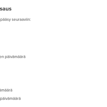
tsaus
 pääsy seuraaviin:
sen päivämäärä
vämäärä
öspäivämäärä