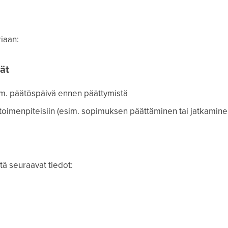
iaan:
ät
im. päätöspäivä ennen päättymistä
 toimenpiteisiin (esim. sopimuksen päättäminen tai jatkamine
tä seuraavat tiedot: