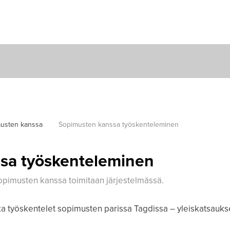
musten kanssa
Sopimusten kanssa työskenteleminen
sa työskenteleminen
opimusten kanssa toimitaan järjestelmässä.
a työskentelet sopimusten parissa Tagdissa – yleiskatsaukses