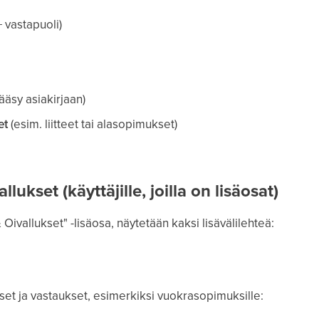
 vastapuoli)
ääsy asiakirjaan)
et
(esim. liitteet tai alasopimukset)
llukset (käyttäjille, joilla on lisäosat)
& Oivallukset" -lisäosa, näytetään kaksi lisävälilehteä:
t ja vastaukset, esimerkiksi vuokrasopimuksille: