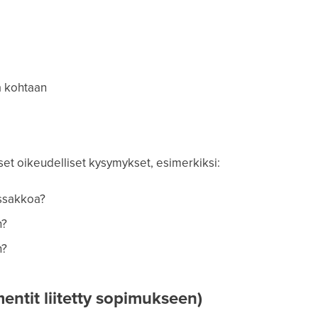
a kohtaan
set oikeudelliset kysymykset, esimerkiksi:
ssakkoa?
n?
n?
entit liitetty sopimukseen)