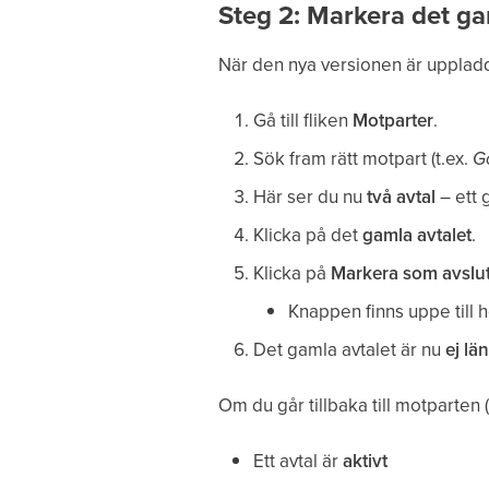
Steg 2: Markera det ga
När den nya versionen är uppladd
Gå till fliken
Motparter
.
Sök fram rätt motpart (t.ex.
G
Här ser du nu
två avtal
– ett 
Klicka på det
gamla avtalet
.
Klicka på
Markera som avslut
Knappen finns uppe till h
Det gamla avtalet är nu
ej lä
Om du går tillbaka till motparten (
Ett avtal är
aktivt