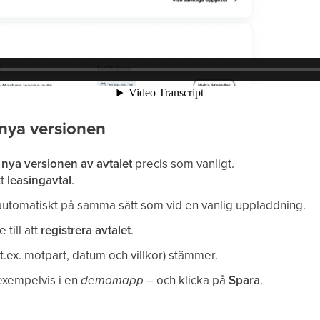
 nya versionen
nya versionen av avtalet
precis som vanligt.
tt
leasingavtal
.
automatiskt på samma sätt som vid en vanlig uppladdning.
 till att
registrera avtalet
.
 (t.ex. motpart, datum och villkor) stämmer.
 exempelvis i en
demomapp
– och klicka på
Spara
.