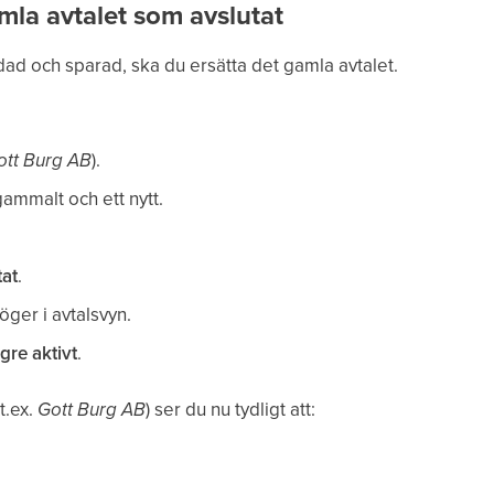
mla avtalet som avslutat
ad och sparad, ska du ersätta det gamla avtalet.
ott Burg AB
).
gammalt och ett nytt.
at
.
öger i avtalsvyn.
ngre aktivt
.
t.ex.
Gott Burg AB
) ser du nu tydligt att: