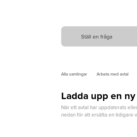
Alla samlingar
Arbeta med avtal
Ladda upp en ny v
När ett avtal har uppdaterats elle
nedan för att ersätta en tidigare v