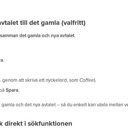
talet till det gamla (valfritt)
 samman det gamla och nya avtalet
.
ra
.
ex. genom att skriva ett nyckelord, som
Coffee
).
 på
Spara
.
 gamla och det nya avtalet – så du enkelt kan växla mellan v
ök direkt i sökfunktionen