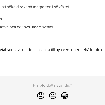
att söka direkt på motparten i sökfältet:
n.
ktiva
och det
avslutade
avtalet.
al som avslutade och länka till nya versioner behåller du en 
Hjälpte detta svar dig?
😞
😐
😁