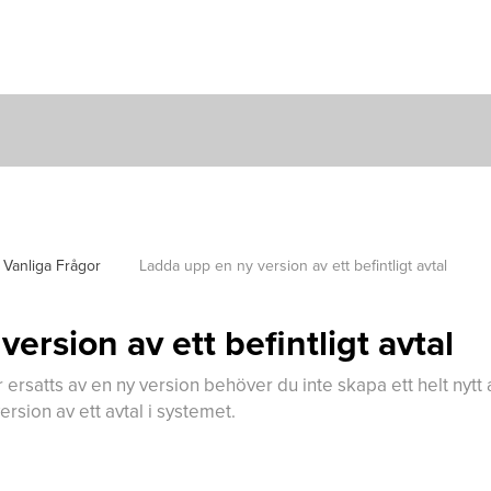
Vanliga Frågor 
Ladda upp en ny version av ett befintligt avtal
ersion av ett befintligt avtal
r ersatts av en ny version behöver du inte skapa ett helt nytt 
ersion av ett avtal i systemet.