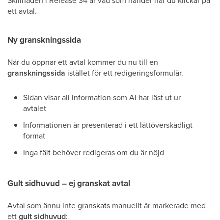
Skillnaden i Release 34 är vad som händer när du klickar på
ett avtal.
Ny granskningssida
När du öppnar ett avtal kommer du nu till en
granskningssida
istället för ett redigeringsformulär.
Sidan visar all information som AI har läst ut ur
avtalet
Informationen är presenterad i ett lättöverskådligt
format
Inga fält behöver redigeras om du är nöjd
Gult sidhuvud – ej granskat avtal
Avtal som ännu inte granskats manuellt är markerade med
ett
gult sidhuvud
: