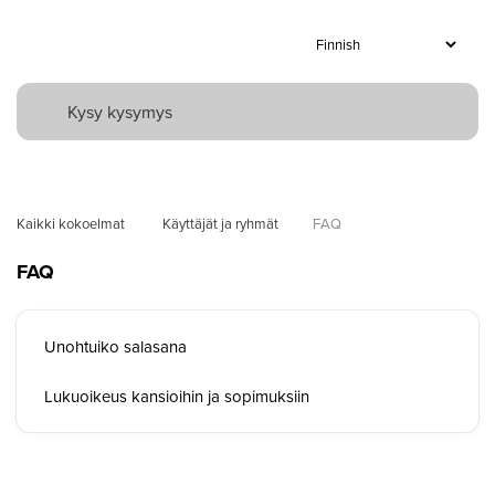
Kaikki kokoelmat
 Käyttäjät ja ryhmät
FAQ
FAQ
Unohtuiko salasana
Lukuoikeus kansioihin ja sopimuksiin